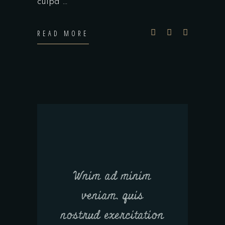
culpa
READ MORE
Wnim ad minim
veniam, quis
nostrud exercitation